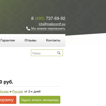
8
(495)
737-69-92
info@mebicomff.su
Мы можем перезвонить
Гарантии
Отзывы
Контакты
0 руб.
оскве
и
России
: от 2-х дней
корзину
Задать вопрос менеджеру