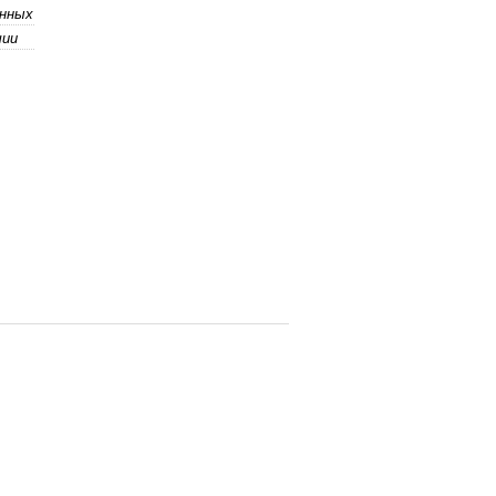
нных
чии