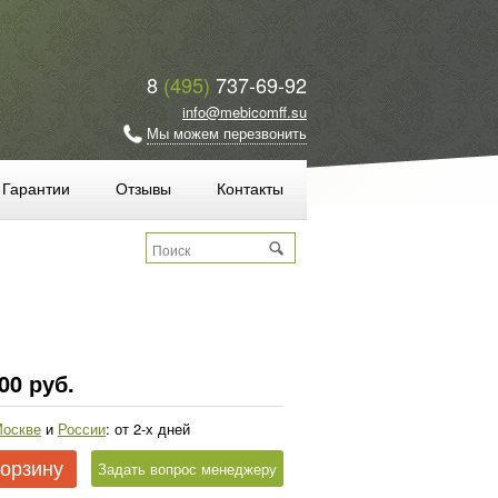
8
(495)
737-69-92
info@mebicomff.su
Мы можем перезвонить
Гарантии
Отзывы
Контакты
00 руб.
оскве
и
России
: от 2-х дней
корзину
Задать вопрос менеджеру