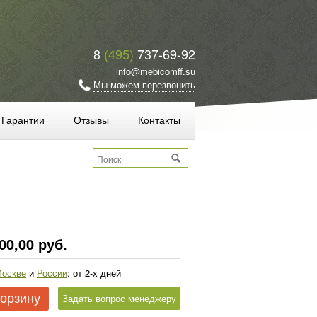
8
(495)
737-69-92
info@mebicomff.su
Мы можем перезвонить
Гарантии
Отзывы
Контакты
00,00 руб.
оскве
и
России
: от 2-х дней
корзину
Задать вопрос менеджеру